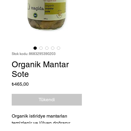
Stok kodu: 8683295390203
Organik Mantar
Sote
Fiyat
₺465,00
Tükendi
Organik istiridye mantarları
temizlenir ve jülyen doğranır.
Tavada soğan zeytinyağı ile