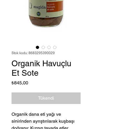
Stok kodu: 8683295390029
Organik Havuçlu
Et Sote
Fiyat
₺845,00
Tükendi
Organik dana eti yağı ve
sinirinden ayrıştırılarak kuşbaşı
doğranır. Kızgın tavada etler