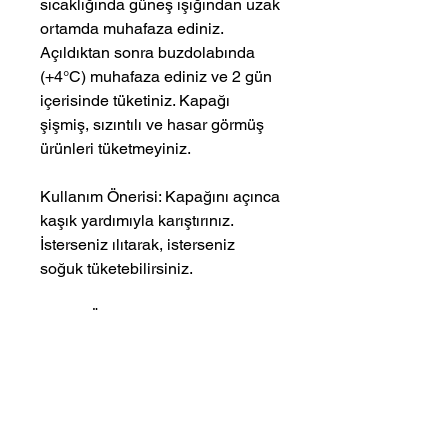
sıcaklığında güneş ışığından uzak
ortamda muhafaza ediniz.
Açıldıktan sonra buzdolabında
(+4°C) muhafaza ediniz ve 2 gün
içerisinde tüketiniz. Kapağı
şişmiş, sızıntılı ve hasar görmüş
ürünleri tüketmeyiniz.
Kullanım Önerisi:
Kapağını açınca
kaşık yardımıyla karıştırınız.
İsterseniz ılıtarak, isterseniz
soğuk tüketebilirsiniz.
Servis Önerisi:
Bebeklere püre
olarak servis edebilirsiniz. Turta,
kurabiye ve cheesecakelerde
kullanabilirsiniz.
İlave şeker içermez. Bildirilen