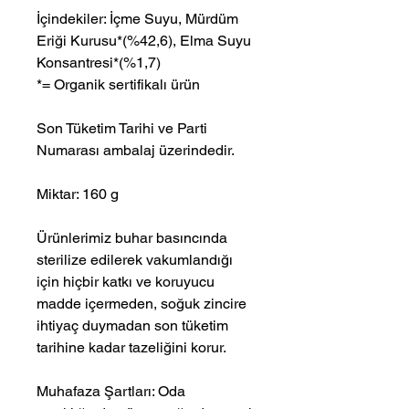
İçindekiler:
İçme Suyu, Mürdüm
Eriği Kurusu*(%42,6), Elma Suyu
Konsantresi*(%1,7)
*= Organik sertifikalı ürün
Son Tüketim Tarihi ve Parti
Numarası ambalaj üzerindedir.
Miktar:
1
6
0 g
Ürünlerimiz buhar basıncında
sterilize edilerek vakumlandığı
için hiçbir katkı ve koruyucu
madde içermeden, soğuk zincire
ihtiyaç duymadan son tüketim
tarihine kadar tazeliğini korur.
Muhafaza Şartları:
Oda