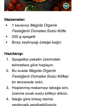
Malzemeler:
1 kavanoz 
Magida Organik 
Fesleğenli Domates Soslu Köfte
250 g spagetti
Biraz zeytinyağı (isteğe bağlı)
Hazırlanışı:
Spagettiyi paketin üzerindeki 
talimatlara göre haşlayın.
Bu sırada 
Magida Organik 
Fesleğenli Domates Soslu Köfte
yi 
bir tencerede ısıtın.
Haşlanmış makarnayı tabağa alın, 
üzerine sıcak soslu köfteyi dökün.
İsteğe göre birkaç damla 
zeytinyağı gezdirebilirsiniz.