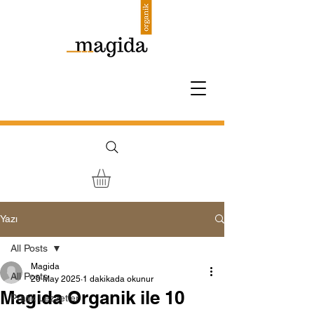
Yazı
All Posts
Magida
All Posts
20 May 2025
1 dakikada okunur
Magida Organik ile 10
Pratik Lezzetler